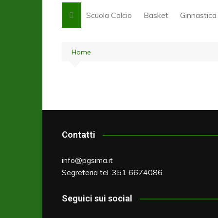
Scuola Calcio
Basket
Ginnastica 
Obiettivi e progettualità
Babybasket -2021-2
Yellow Gy
2023
ginnastica
Home
Luoghi e orari stagione
sportiva 2026/27
Minibasket – Pulcini e
Pink Gym (
Paperine 2019-2020
Modulo iscrizione Calcio
Red Gym (
stagione sportiva 2026/27
Minibasket – Scoiatto
elementar
Aquilotti 2017-2018
Documenti e modalità di
Green Gym
iscrizione stagione sportiva
Minibasket – Esordien
elementar
2026/27
2015-16
Purple Gym
Contatti
Tariffe stagione sportiva
Tema Basket – PGS
elementar
2026/27
2026-27
Blue Gym
info@pgsima.it
Liberatoria per prove
Basket per tutti – Op
Segreteria tel. 351 6674086
Acrobatic
scuola calcio stagione
2026-27
sportiva 2026/27
Agonistica
Basket FIP – PGS I
Seguici sui social
Babycalcio
2026-27