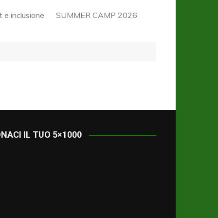
 e inclusione
SUMMER CAMP 2026
getto Fondazione
PGS IMA FOOTBALL
sbo “Lo Sport è
CAMP
usione”
Residential Valencia CF
ributi Comunali Centri
Soccer Camp 2026
vi
Ginnastica Summer Camp
2026
Centri Estivi Q. San Donato
– San Vitale – Campo
Savena – Multisport
NACI IL TUO 5×1000
Summer Camp (6-11)
Centri Estivi Q.Navile –
Oratorio San Savino –
Cresciamo insieme (6-11) –
Ragazzi in gioco (11-14)
Centri Estivi Q.San Donato
– San Vitale – Campo