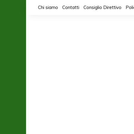
Salta
Chi siamo
Contatti
Consiglio Direttivo
Pol
al
contenuto