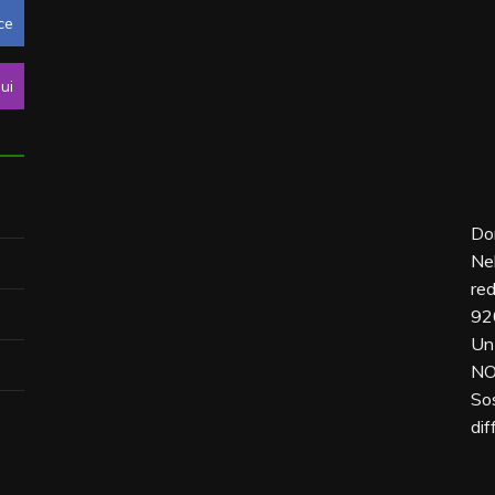
ce
ui
Don
Nel
red
92
Un 
NO
Sos
dif