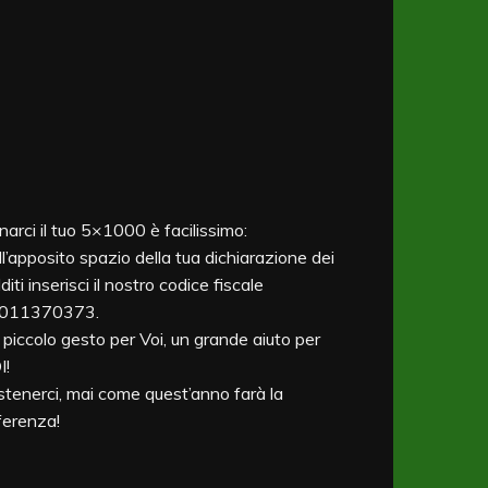
Tamburini – Tamburini
Sport Experience (6-14)
arci il tuo 5×1000 è facilissimo:
l’apposito spazio della tua dichiarazione dei
diti inserisci il nostro codice fiscale
011370373.
piccolo gesto per Voi, un grande aiuto per
I!
tenerci, mai come quest’anno farà la
ferenza!